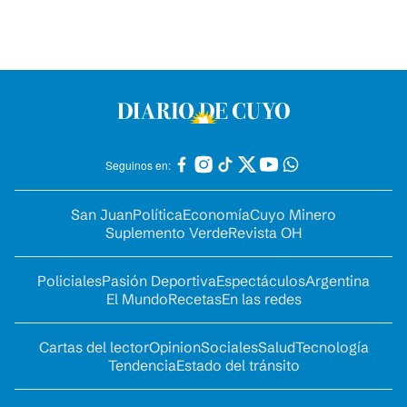
Seguinos en:
San Juan
Política
Economía
Cuyo Minero
Suplemento Verde
Revista OH
Policiales
Pasión Deportiva
Espectáculos
Argentina
El Mundo
Recetas
En las redes
Cartas del lector
Opinion
Sociales
Salud
Tecnología
Tendencia
Estado del tránsito