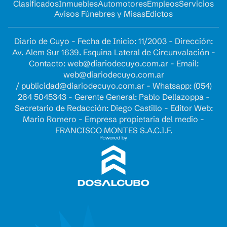
Clasificados
Inmuebles
Automotores
Empleos
Servicios
Avisos Fúnebres y Misas
Edictos
Diario de Cuyo - Fecha de Inicio: 11/2003 - Dirección:
Av. Alem Sur 1639. Esquina Lateral de Circunvalación -
Contacto:
web@diariodecuyo.com.ar
- Email:
web@diariodecuyo.com.ar
/
publicidad@diariodecuyo.com.ar
-
Whatsapp: (054)
264 5045343 - Gerente General: Pablo Dellazoppa -
Secretario de Redacción: Diego Castillo - Editor Web:
Mario Romero - Empresa propietaria del medio -
FRANCISCO MONTES S.A.C.I.F.