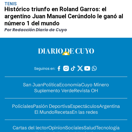
TENIS
Histórico triunfo en Roland Garros: el
argentino Juan Manuel Cerúndolo le ganó al
número 1 del mundo
Por Redacción Diario de Cuyo
Seguinos en:
San Juan
Política
Economía
Cuyo Minero
Suplemento Verde
Revista OH
Policiales
Pasión Deportiva
Espectáculos
Argentina
El Mundo
Recetas
En las redes
Cartas del lector
Opinion
Sociales
Salud
Tecnología