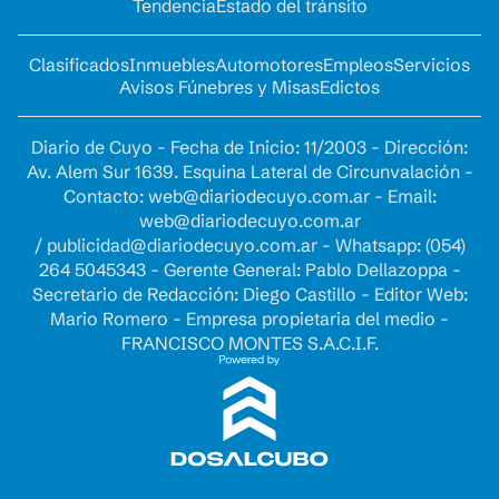
Tendencia
Estado del tránsito
Clasificados
Inmuebles
Automotores
Empleos
Servicios
Avisos Fúnebres y Misas
Edictos
Diario de Cuyo - Fecha de Inicio: 11/2003 - Dirección:
Av. Alem Sur 1639. Esquina Lateral de Circunvalación -
Contacto:
web@diariodecuyo.com.ar
- Email:
web@diariodecuyo.com.ar
/
publicidad@diariodecuyo.com.ar
-
Whatsapp: (054)
264 5045343 - Gerente General: Pablo Dellazoppa -
Secretario de Redacción: Diego Castillo - Editor Web:
Mario Romero - Empresa propietaria del medio -
FRANCISCO MONTES S.A.C.I.F.