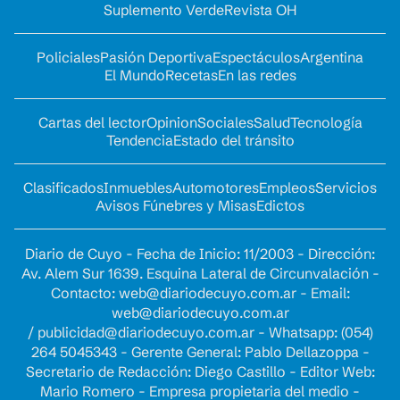
Suplemento Verde
Revista OH
Policiales
Pasión Deportiva
Espectáculos
Argentina
El Mundo
Recetas
En las redes
Cartas del lector
Opinion
Sociales
Salud
Tecnología
Tendencia
Estado del tránsito
Clasificados
Inmuebles
Automotores
Empleos
Servicios
Avisos Fúnebres y Misas
Edictos
Diario de Cuyo - Fecha de Inicio: 11/2003 - Dirección:
Av. Alem Sur 1639. Esquina Lateral de Circunvalación -
Contacto:
web@diariodecuyo.com.ar
- Email:
web@diariodecuyo.com.ar
/
publicidad@diariodecuyo.com.ar
-
Whatsapp: (054)
264 5045343 - Gerente General: Pablo Dellazoppa -
Secretario de Redacción: Diego Castillo - Editor Web:
Mario Romero - Empresa propietaria del medio -