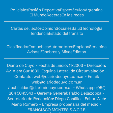
Policiales
Pasión Deportiva
Espectáculos
Argentina
El Mundo
Recetas
En las redes
Cartas del lector
Opinion
Sociales
Salud
Tecnología
Tendencia
Estado del tránsito
Clasificados
Inmuebles
Automotores
Empleos
Servicios
Avisos Fúnebres y Misas
Edictos
Diario de Cuyo - Fecha de Inicio: 11/2003 - Dirección:
Av. Alem Sur 1639. Esquina Lateral de Circunvalación -
Contacto:
web@diariodecuyo.com.ar
- Email:
web@diariodecuyo.com.ar
/
publicidad@diariodecuyo.com.ar
-
Whatsapp: (054)
264 5045343 - Gerente General: Pablo Dellazoppa -
Secretario de Redacción: Diego Castillo - Editor Web:
Mario Romero - Empresa propietaria del medio -
FRANCISCO MONTES S.A.C.I.F.