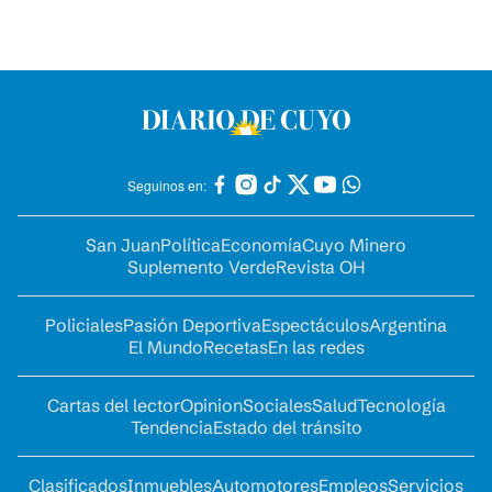
Seguinos en:
San Juan
Política
Economía
Cuyo Minero
Suplemento Verde
Revista OH
Policiales
Pasión Deportiva
Espectáculos
Argentina
El Mundo
Recetas
En las redes
Cartas del lector
Opinion
Sociales
Salud
Tecnología
Tendencia
Estado del tránsito
Clasificados
Inmuebles
Automotores
Empleos
Servicios