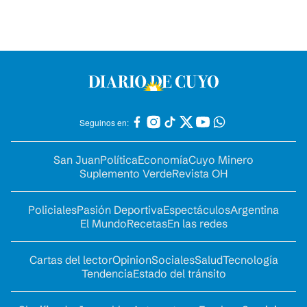
Seguinos en:
San Juan
Política
Economía
Cuyo Minero
Suplemento Verde
Revista OH
Policiales
Pasión Deportiva
Espectáculos
Argentina
El Mundo
Recetas
En las redes
Cartas del lector
Opinion
Sociales
Salud
Tecnología
Tendencia
Estado del tránsito