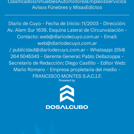
Clasificados
Inmuebles
Automotores
Empleos
Servicios
Avisos Fúnebres y Misas
Edictos
Diario de Cuyo - Fecha de Inicio: 11/2003 - Dirección:
Av. Alem Sur 1639. Esquina Lateral de Circunvalación -
Contacto:
web@diariodecuyo.com.ar
- Email:
web@diariodecuyo.com.ar
/
publicidad@diariodecuyo.com.ar
-
Whatsapp: (054)
264 5045343 - Gerente General: Pablo Dellazoppa -
Secretario de Redacción: Diego Castillo - Editor Web:
Mario Romero - Empresa propietaria del medio -
FRANCISCO MONTES S.A.C.I.F.