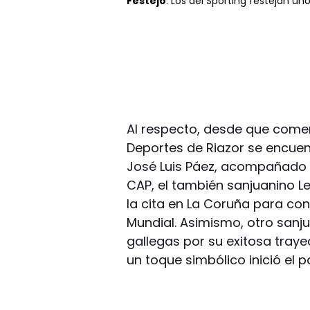
Festejo
. Los del Sporting festejan un
Al respecto, desde que comen
Deportes de Riazor se encuent
José Luis Páez, acompañado p
CAP, el también sanjuanino L
la cita en La Coruña para co
Mundial. Asimismo, otro sanjua
gallegas por su exitosa traye
un toque simbólico inició el pa