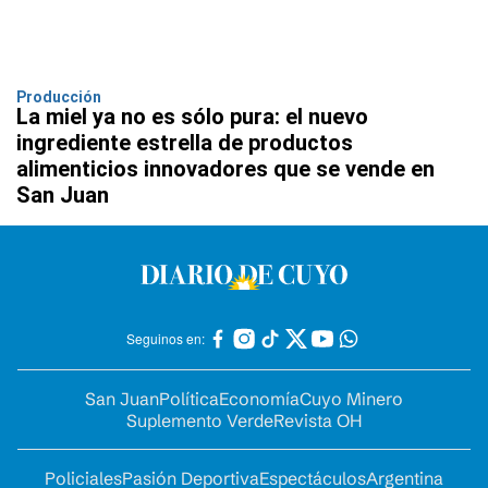
Producción
La miel ya no es sólo pura: el nuevo
ingrediente estrella de productos
alimenticios innovadores que se vende en
San Juan
Seguinos en:
San Juan
Política
Economía
Cuyo Minero
Suplemento Verde
Revista OH
Policiales
Pasión Deportiva
Espectáculos
Argentina