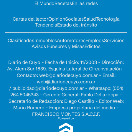
El Mundo
Recetas
En las redes
Cartas del lector
Opinion
Sociales
Salud
Tecnología
Tendencia
Estado del tránsito
Clasificados
Inmuebles
Automotores
Empleos
Servicios
Avisos Fúnebres y Misas
Edictos
Diario de Cuyo - Fecha de Inicio: 11/2003 - Dirección:
Av. Alem Sur 1639. Esquina Lateral de Circunvalación -
Contacto:
web@diariodecuyo.com.ar
- Email:
web@diariodecuyo.com.ar
/
publicidad@diariodecuyo.com.ar
-
Whatsapp: (054)
264 5045343 - Gerente General: Pablo Dellazoppa -
Secretario de Redacción: Diego Castillo - Editor Web:
Mario Romero - Empresa propietaria del medio -
FRANCISCO MONTES S.A.C.I.F.