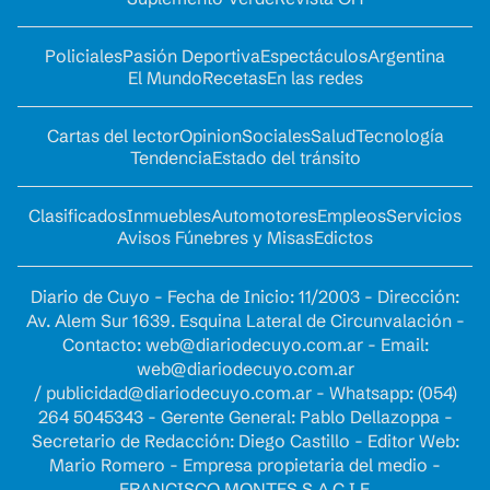
Policiales
Pasión Deportiva
Espectáculos
Argentina
El Mundo
Recetas
En las redes
Cartas del lector
Opinion
Sociales
Salud
Tecnología
Tendencia
Estado del tránsito
Clasificados
Inmuebles
Automotores
Empleos
Servicios
Avisos Fúnebres y Misas
Edictos
Diario de Cuyo - Fecha de Inicio: 11/2003 - Dirección:
Av. Alem Sur 1639. Esquina Lateral de Circunvalación -
Contacto:
web@diariodecuyo.com.ar
- Email:
web@diariodecuyo.com.ar
/
publicidad@diariodecuyo.com.ar
-
Whatsapp: (054)
264 5045343 - Gerente General: Pablo Dellazoppa -
Secretario de Redacción: Diego Castillo - Editor Web:
Mario Romero - Empresa propietaria del medio -
FRANCISCO MONTES S.A.C.I.F.