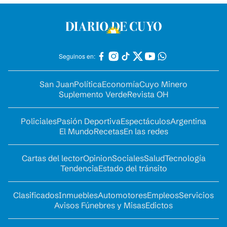
Seguinos en:
San Juan
Política
Economía
Cuyo Minero
Suplemento Verde
Revista OH
Policiales
Pasión Deportiva
Espectáculos
Argentina
El Mundo
Recetas
En las redes
Cartas del lector
Opinion
Sociales
Salud
Tecnología
Tendencia
Estado del tránsito
Clasificados
Inmuebles
Automotores
Empleos
Servicios
Avisos Fúnebres y Misas
Edictos