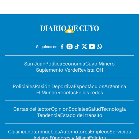
Seguinos en:
San Juan
Política
Economía
Cuyo Minero
Suplemento Verde
Revista OH
Policiales
Pasión Deportiva
Espectáculos
Argentina
El Mundo
Recetas
En las redes
Cartas del lector
Opinion
Sociales
Salud
Tecnología
Tendencia
Estado del tránsito
Clasificados
Inmuebles
Automotores
Empleos
Servicios
Avisos Fúnebres y Misas
Edictos