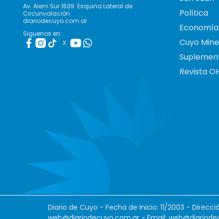
Av. Alem Sur 1639. Esquina Lateral de
Política
Circunvalación
diariodecuyo.com.ar
Economía
Siguenos en:
Cuyo Mine
X
Suplemen
Revista O
Diario de Cuyo - Fecha de Inicio: 11/2003 - Direcc
web@diariodecuyo.com.ar
- Email:
web@diariode