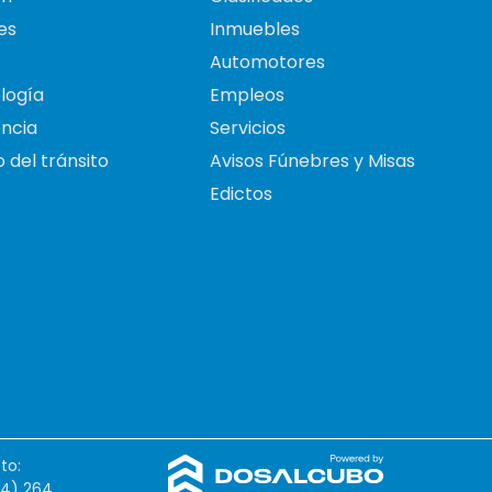
es
Inmuebles
Automotores
logía
Empleos
ncia
Servicios
 del tránsito
Avisos Fúnebres y Misas
Edictos
to:
54) 264