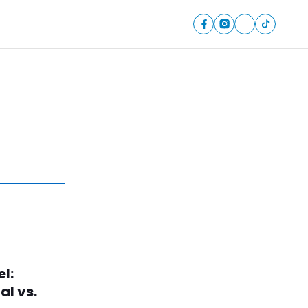
l:
l vs.