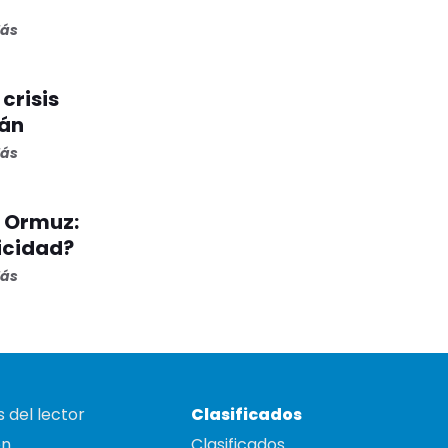
lás
crisis
dán
lás
e Ormuz:
icidad?
lás
 del lector
Clasificados
on
Clasificados