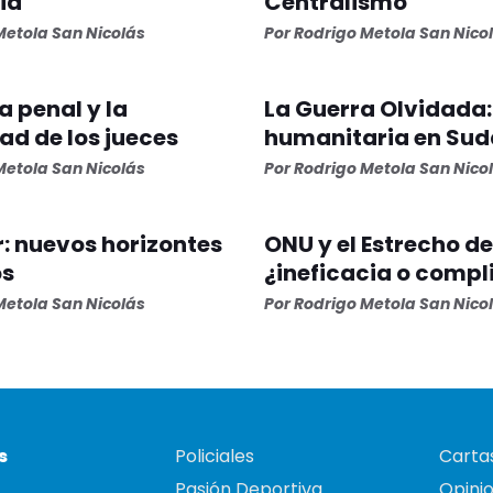
cia
Centralismo
Metola San Nicolás
Por Rodrigo Metola San Nico
ia penal y la
La Guerra Olvidada: 
ad de los jueces
humanitaria en Su
Metola San Nicolás
Por Rodrigo Metola San Nico
: nuevos horizontes
ONU y el Estrecho d
os
¿ineficacia o compl
Metola San Nicolás
Por Rodrigo Metola San Nico
s
Policiales
Cartas
Pasión Deportiva
Opini