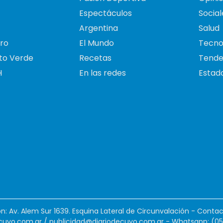
Espectáculos
Social
Argentina
Salud
ro
El Mundo
Tecno
to Verde
Recetas
Tende
H
En las redes
Estado
ión: Av. Alem Sur 1639. Esquina Lateral de Circunvalación - Contac
cuyo.com.ar
/
publicidad@diariodecuyo.com.ar
-
Whatsapp: (0