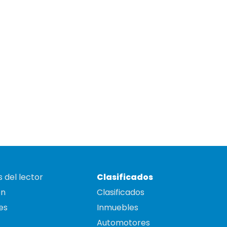
 del lector
Clasificados
on
Clasificados
es
Inmuebles
Automotores