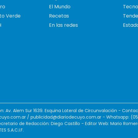
ro
El Mundo
Tecno
to Verde
Recetas
Tende
H
En las redes
Estado
ión: Av. Alem Sur 1639. Esquina Lateral de Circunvalación - Contac
cuyo.com.ar
/
publicidad@diariodecuyo.com.ar
-
Whatsapp: (0
cretario de Redacción: Diego Castillo - Editor Web: Mario Romer
 S.A.C.I.F.