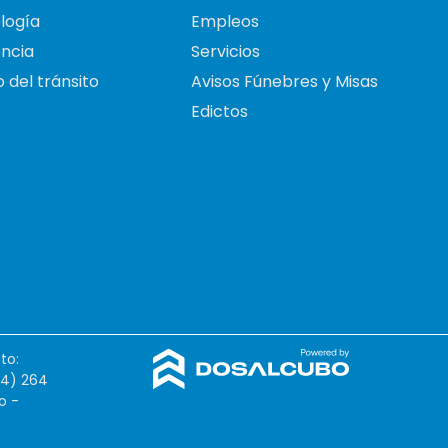
logía
Empleos
ncia
Servicios
 del tránsito
Avisos Fúnebres y Misas
Edictos
to:
54) 264
o -