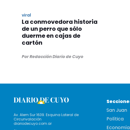
viral
La conmovedora historia
de un perro que sólo
duerme en cajas de
cartón
Por Redacción Diario de Cuyo
Seccione
San Juan
Av. Alem Sur 1639. Esquina Lateral de
Política
Circunvalación
diariodecuyo.com.ar
Economía