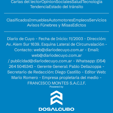
Cartas del lector
Opinion
Sociales
Salud
Tecnología
Tendencia
Estado del tránsito
Clasificados
Inmuebles
Automotores
Empleos
Servicios
Avisos Fúnebres y Misas
Edictos
Diario de Cuyo - Fecha de Inicio: 11/2003 - Dirección:
Av. Alem Sur 1639. Esquina Lateral de Circunvalación -
Contacto:
web@diariodecuyo.com.ar
- Email:
web@diariodecuyo.com.ar
/
publicidad@diariodecuyo.com.ar
-
Whatsapp: (054)
264 5045343 - Gerente General: Pablo Dellazoppa -
Secretario de Redacción: Diego Castillo - Editor Web:
Mario Romero - Empresa propietaria del medio -
FRANCISCO MONTES S.A.C.I.F.