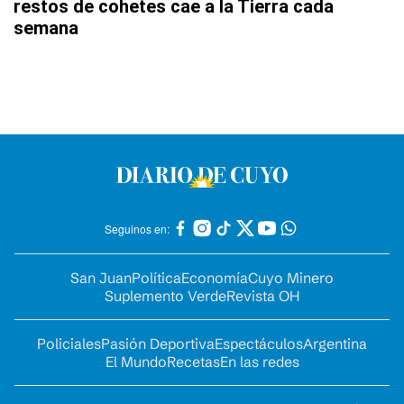
restos de cohetes cae a la Tierra cada
semana
Seguinos en:
San Juan
Política
Economía
Cuyo Minero
Suplemento Verde
Revista OH
Policiales
Pasión Deportiva
Espectáculos
Argentina
El Mundo
Recetas
En las redes