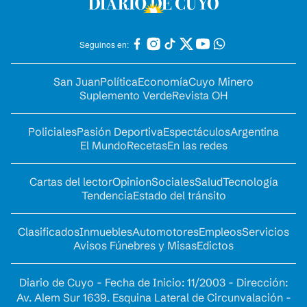
Seguinos en:
San Juan
Política
Economía
Cuyo Minero
Suplemento Verde
Revista OH
Policiales
Pasión Deportiva
Espectáculos
Argentina
El Mundo
Recetas
En las redes
Cartas del lector
Opinion
Sociales
Salud
Tecnología
Tendencia
Estado del tránsito
Clasificados
Inmuebles
Automotores
Empleos
Servicios
Avisos Fúnebres y Misas
Edictos
Diario de Cuyo - Fecha de Inicio: 11/2003 - Dirección:
Av. Alem Sur 1639. Esquina Lateral de Circunvalación -