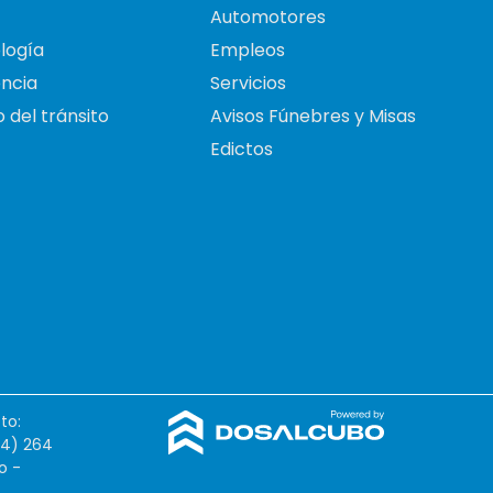
Automotores
logía
Empleos
ncia
Servicios
 del tránsito
Avisos Fúnebres y Misas
Edictos
to:
54) 264
o -