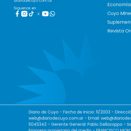
diariodecuyo.com.ar
Economía
Siguenos en:
Cuyo Mine
X
Suplemen
Revista O
Diario de Cuyo - Fecha de Inicio: 11/2003 - Direcc
web@diariodecuyo.com.ar
- Email:
web@diariode
5045343 - Gerente General: Pablo Dellazoppa - Se
Empresa propietaria del medio - FRANCISCO MONTES