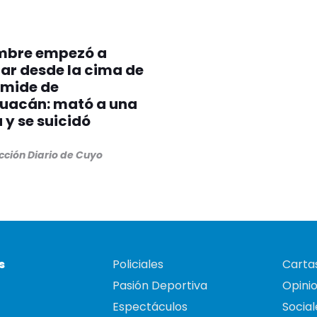
mbre empezó a
ar desde la cima de
ámide de
huacán: mató a una
a y se suicidó
cción Diario de Cuyo
s
Policiales
Cartas
Pasión Deportiva
Opini
Espectáculos
Social