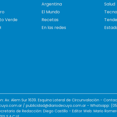
Argentina
Salud
ro
El Mundo
Tecno
to Verde
Recetas
Tende
H
En las redes
Estado
ión: Av. Alem Sur 1639. Esquina Lateral de Circunvalación - Contac
cuyo.com.ar
/
publicidad@diariodecuyo.com.ar
-
Whatsapp: (0
cretario de Redacción: Diego Castillo - Editor Web: Mario Romer
 S.A.C.I.F.