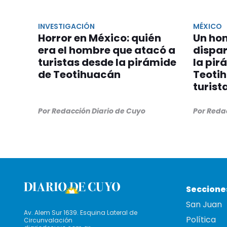
INVESTIGACIÓN
MÉXICO
Horror en México: quién
Un ho
era el hombre que atacó a
dispar
turistas desde la pirámide
la pir
de Teotihuacán
Teoti
turist
Por Redacción Diario de Cuyo
Por Reda
Seccione
San Juan
Av. Alem Sur 1639. Esquina Lateral de
Política
Circunvalación