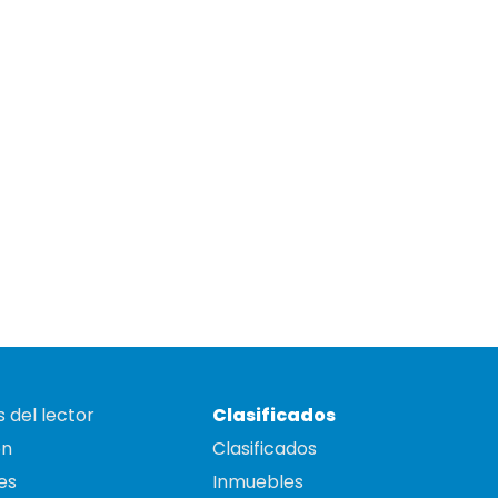
 del lector
Clasificados
on
Clasificados
es
Inmuebles