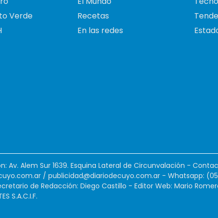
ro
El Mundo
Tecno
to Verde
Recetas
Tende
H
En las redes
Estado
ión: Av. Alem Sur 1639. Esquina Lateral de Circunvalación - Contac
cuyo.com.ar
/
publicidad@diariodecuyo.com.ar
-
Whatsapp: (0
cretario de Redacción: Diego Castillo - Editor Web: Mario Romer
 S.A.C.I.F.