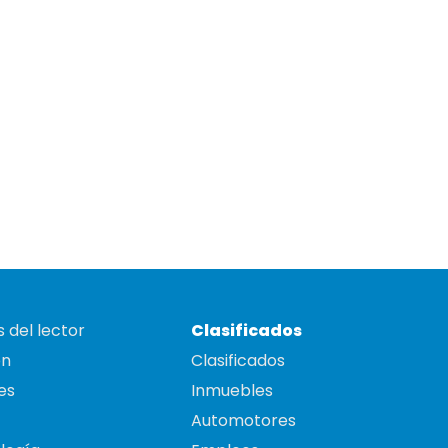
 del lector
Clasificados
on
Clasificados
es
Inmuebles
Automotores