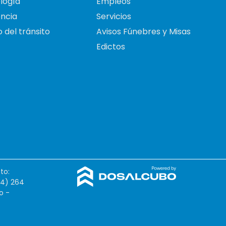
logía
Empleos
ncia
Servicios
 del tránsito
Avisos Fúnebres y Misas
Edictos
to:
54) 264
o -