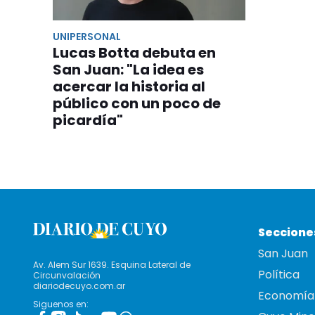
UNIPERSONAL
Lucas Botta debuta en
San Juan: "La idea es
acercar la historia al
público con un poco de
picardía"
Seccione
San Juan
Av. Alem Sur 1639. Esquina Lateral de
Política
Circunvalación
diariodecuyo.com.ar
Economía
Siguenos en: