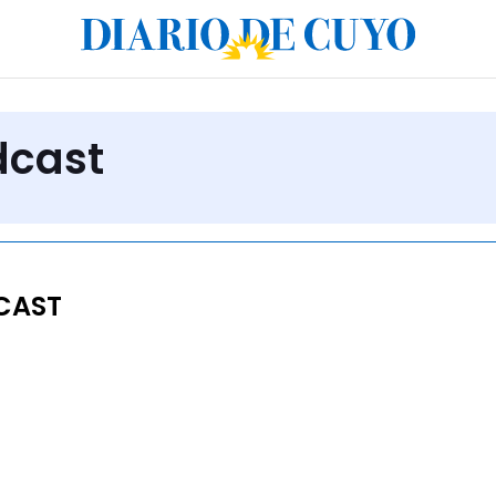
dcast
CAST