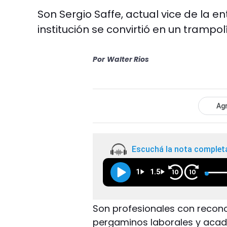
Son Sergio Saffe, actual vice de la e
institución se convirtió en un trampol
Por
Walter Rios
Agr
Escuchá la nota complet
1
1.5
10
10
Son profesionales con recono
pergaminos laborales y acadé