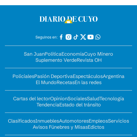
Seguinos en:
San Juan
Política
Economía
Cuyo Minero
Suplemento Verde
Revista OH
Policiales
Pasión Deportiva
Espectáculos
Argentina
El Mundo
Recetas
En las redes
Cartas del lector
Opinion
Sociales
Salud
Tecnología
Tendencia
Estado del tránsito
Clasificados
Inmuebles
Automotores
Empleos
Servicios
Avisos Fúnebres y Misas
Edictos