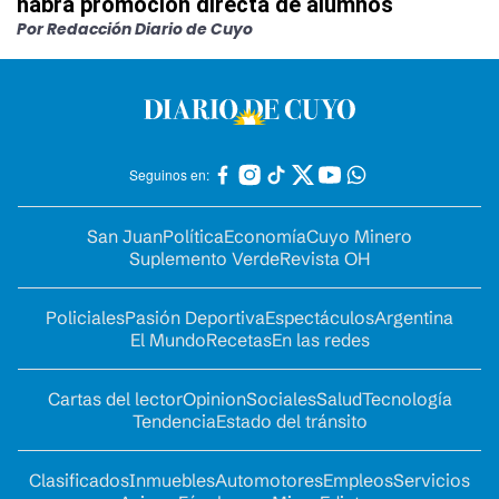
habrá promoción directa de alumnos
Por Redacción Diario de Cuyo
Seguinos en:
San Juan
Política
Economía
Cuyo Minero
Suplemento Verde
Revista OH
Policiales
Pasión Deportiva
Espectáculos
Argentina
El Mundo
Recetas
En las redes
Cartas del lector
Opinion
Sociales
Salud
Tecnología
Tendencia
Estado del tránsito
Clasificados
Inmuebles
Automotores
Empleos
Servicios