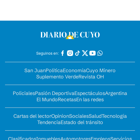
Seguinos en:
San Juan
Política
Economía
Cuyo Minero
Suplemento Verde
Revista OH
Policiales
Pasión Deportiva
Espectáculos
Argentina
El Mundo
Recetas
En las redes
Cartas del lector
Opinion
Sociales
Salud
Tecnología
Tendencia
Estado del tránsito
Clasificados
Inmuebles
Automotores
Empleos
Servicios