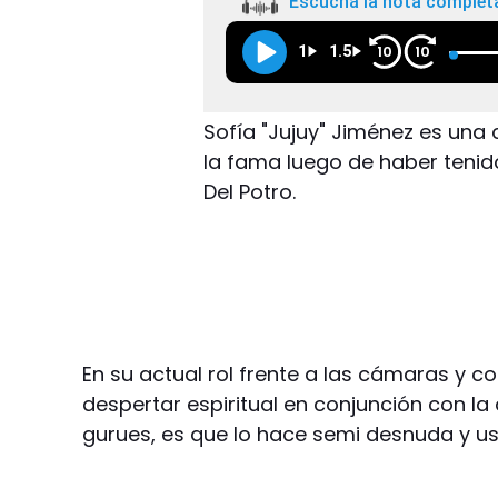
Escuchá la nota complet
1
1.5
10
10
Sofía "Jujuy" Jiménez es una
la fama luego de haber tenido
Del Potro.
En su actual rol frente a las cámaras y 
despertar espiritual en conjunción con la
gurues, es que lo hace semi desnuda y u