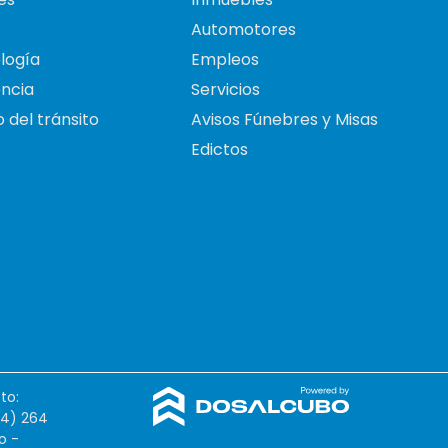
Automotores
logía
Empleos
ncia
Servicios
 del tránsito
Avisos Fúnebres y Misas
Edictos
to:
54) 264
o -