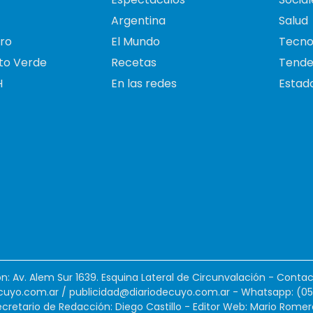
Argentina
Salud
ro
El Mundo
Tecno
to Verde
Recetas
Tende
H
En las redes
Estado
ión: Av. Alem Sur 1639. Esquina Lateral de Circunvalación - Contac
cuyo.com.ar
/
publicidad@diariodecuyo.com.ar
-
Whatsapp: (0
cretario de Redacción: Diego Castillo - Editor Web: Mario Romer