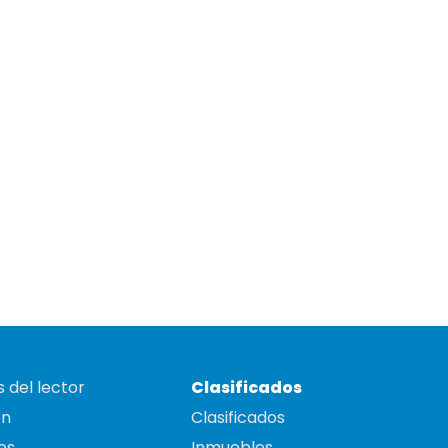
 del lector
Clasificados
on
Clasificados
es
Inmuebles