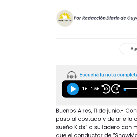
Por
Redacción Diario de Cuy
Agr
Escuchá la nota complet
1
1.5
10
10
Buenos Aires, 11 de junio.- Co
paso al costado y dejarle la 
sueño Kids” a su ladero con ma
que el conductor de “ShowM