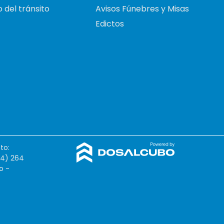
 del tránsito
Avisos Fúnebres y Misas
Edictos
to:
54) 264
o -