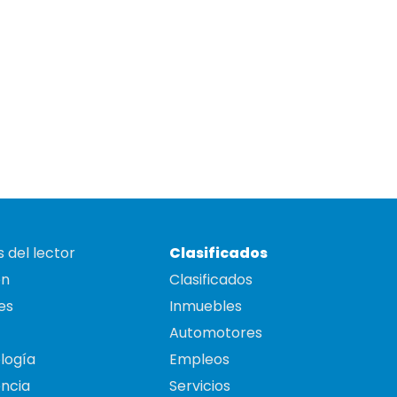
 del lector
Clasificados
on
Clasificados
es
Inmuebles
Automotores
logía
Empleos
ncia
Servicios