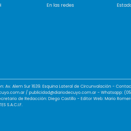
H
En las redes
Estado
ión: Av. Alem Sur 1639. Esquina Lateral de Circunvalación - Contac
cuyo.com.ar
/
publicidad@diariodecuyo.com.ar
-
Whatsapp: (0
cretario de Redacción: Diego Castillo - Editor Web: Mario Romer
 S.A.C.I.F.