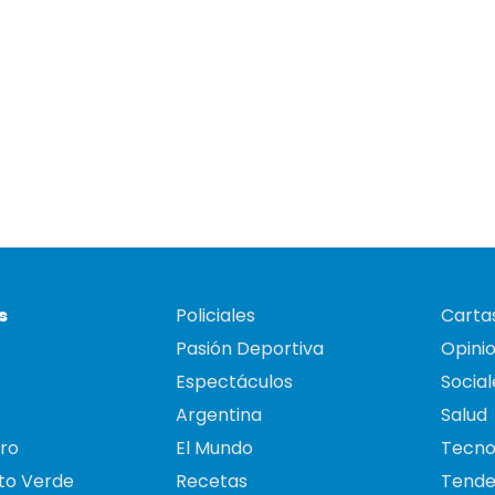
s
Policiales
Cartas
Pasión Deportiva
Opini
Espectáculos
Social
Argentina
Salud
ro
El Mundo
Tecno
to Verde
Recetas
Tende