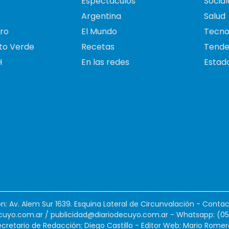
Espectáculos
Social
Argentina
Salud
ro
El Mundo
Tecno
to Verde
Recetas
Tende
H
En las redes
Estado
ión: Av. Alem Sur 1639. Esquina Lateral de Circunvalación - Contac
cuyo.com.ar
/
publicidad@diariodecuyo.com.ar
-
Whatsapp: (0
cretario de Redacción: Diego Castillo - Editor Web: Mario Romer