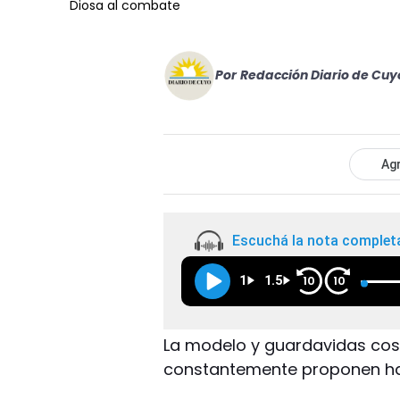
Diosa al combate
Por
Redacción Diario de Cuy
Agr
Escuchá la nota complet
1
1.5
10
10
La modelo y guardavidas co
constantemente proponen has