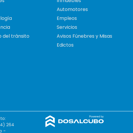
es
Inmuebles
Automotores
logía
Empleos
ncia
Servicios
 del tránsito
Avisos Fúnebres y Misas
Edictos
to:
54) 264
o -