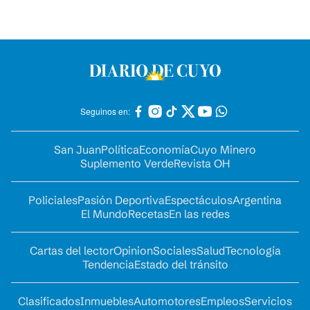
Seguinos en:
San Juan
Política
Economía
Cuyo Minero
Suplemento Verde
Revista OH
Policiales
Pasión Deportiva
Espectáculos
Argentina
El Mundo
Recetas
En las redes
Cartas del lector
Opinion
Sociales
Salud
Tecnología
Tendencia
Estado del tránsito
Clasificados
Inmuebles
Automotores
Empleos
Servicios