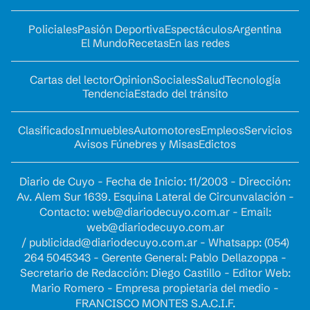
Policiales
Pasión Deportiva
Espectáculos
Argentina
El Mundo
Recetas
En las redes
Cartas del lector
Opinion
Sociales
Salud
Tecnología
Tendencia
Estado del tránsito
Clasificados
Inmuebles
Automotores
Empleos
Servicios
Avisos Fúnebres y Misas
Edictos
Diario de Cuyo - Fecha de Inicio: 11/2003 - Dirección:
Av. Alem Sur 1639. Esquina Lateral de Circunvalación -
Contacto:
web@diariodecuyo.com.ar
- Email:
web@diariodecuyo.com.ar
/
publicidad@diariodecuyo.com.ar
-
Whatsapp: (054)
264 5045343 - Gerente General: Pablo Dellazoppa -
Secretario de Redacción: Diego Castillo - Editor Web:
Mario Romero - Empresa propietaria del medio -
FRANCISCO MONTES S.A.C.I.F.