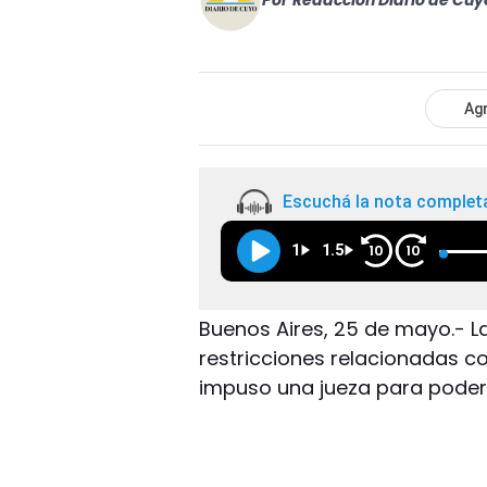
Por
Redacción Diario de Cuy
Agr
Escuchá la nota complet
1
1.5
10
10
Buenos Aires, 25 de mayo.- La
restricciones relacionadas c
impuso una jueza para poder a