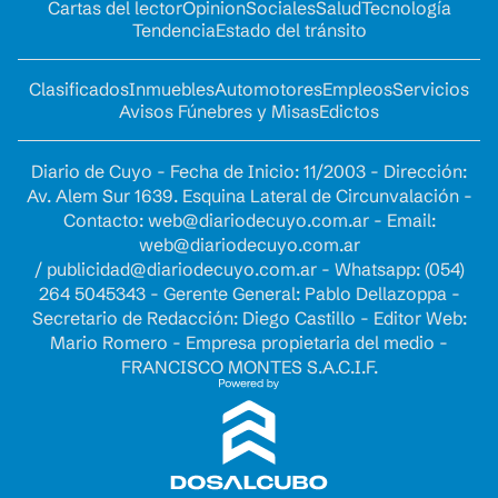
Cartas del lector
Opinion
Sociales
Salud
Tecnología
Tendencia
Estado del tránsito
Clasificados
Inmuebles
Automotores
Empleos
Servicios
Avisos Fúnebres y Misas
Edictos
Diario de Cuyo - Fecha de Inicio: 11/2003 - Dirección:
Av. Alem Sur 1639. Esquina Lateral de Circunvalación -
Contacto:
web@diariodecuyo.com.ar
- Email:
web@diariodecuyo.com.ar
/
publicidad@diariodecuyo.com.ar
-
Whatsapp: (054)
264 5045343 - Gerente General: Pablo Dellazoppa -
Secretario de Redacción: Diego Castillo - Editor Web:
Mario Romero - Empresa propietaria del medio -
FRANCISCO MONTES S.A.C.I.F.