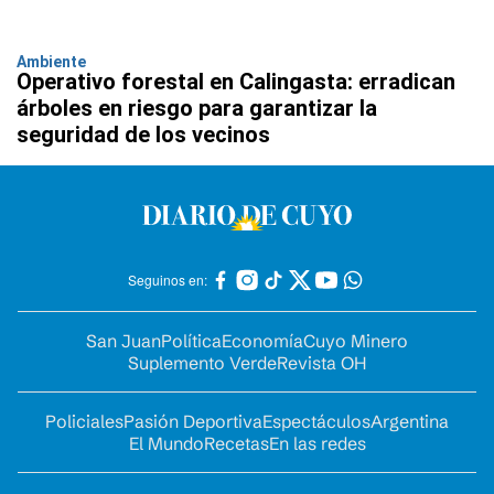
Ambiente
Operativo forestal en Calingasta: erradican
árboles en riesgo para garantizar la
seguridad de los vecinos
Seguinos en:
San Juan
Política
Economía
Cuyo Minero
Suplemento Verde
Revista OH
Policiales
Pasión Deportiva
Espectáculos
Argentina
El Mundo
Recetas
En las redes