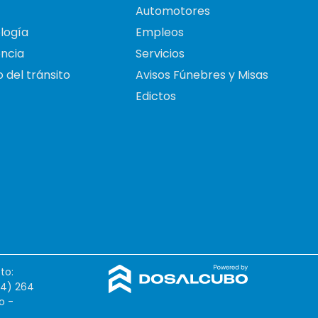
Automotores
logía
Empleos
ncia
Servicios
 del tránsito
Avisos Fúnebres y Misas
Edictos
to:
54) 264
o -