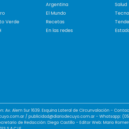
Argentina
Salud
ro
El Mundo
Tecno
to Verde
Recetas
Tende
H
En las redes
Estado
ión: Av. Alem Sur 1639. Esquina Lateral de Circunvalación - Contac
cuyo.com.ar
/
publicidad@diariodecuyo.com.ar
-
Whatsapp: (0
cretario de Redacción: Diego Castillo - Editor Web: Mario Romer
 S.A.C.I.F.