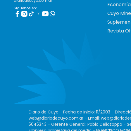
diariodecuyo.com.ar
Economía
Siguenos en:
Cuyo Mine
X
Suplemen
Revista O
Diario de Cuyo - Fecha de Inicio: 11/2003 - Direcc
web@diariodecuyo.com.ar
- Email:
web@diariode
5045343 - Gerente General: Pablo Dellazoppa - Se
Empresa propietaria del medio - FRANCISCO MONTES