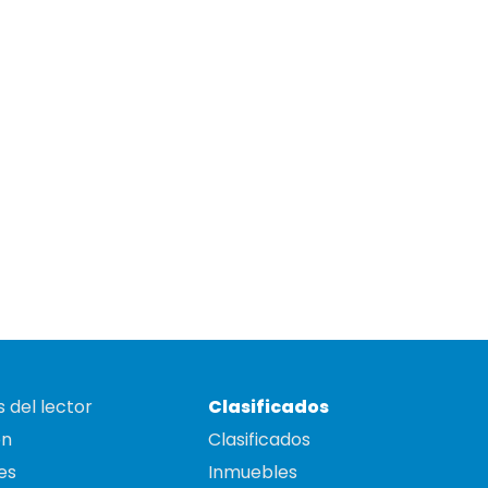
 del lector
Clasificados
on
Clasificados
es
Inmuebles