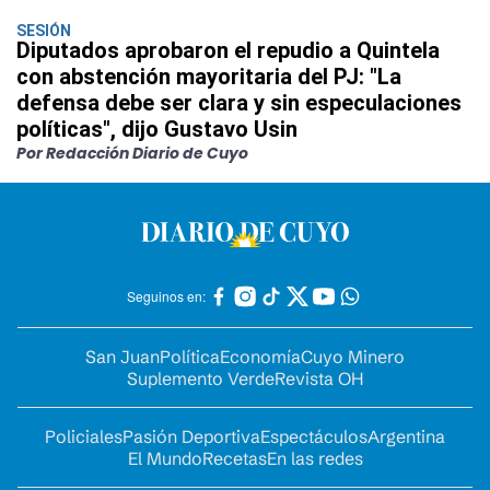
SESIÓN
Diputados aprobaron el repudio a Quintela
con abstención mayoritaria del PJ: "La
defensa debe ser clara y sin especulaciones
políticas", dijo Gustavo Usin
Por Redacción Diario de Cuyo
Seguinos en:
San Juan
Política
Economía
Cuyo Minero
Suplemento Verde
Revista OH
Policiales
Pasión Deportiva
Espectáculos
Argentina
El Mundo
Recetas
En las redes