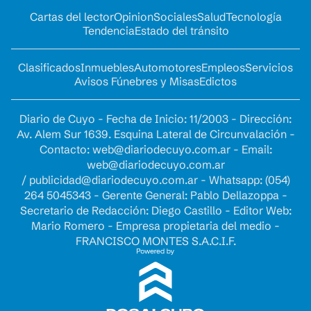
Cartas del lector
Opinion
Sociales
Salud
Tecnología
Tendencia
Estado del tránsito
Clasificados
Inmuebles
Automotores
Empleos
Servicios
Avisos Fúnebres y Misas
Edictos
Diario de Cuyo - Fecha de Inicio: 11/2003 - Dirección:
Av. Alem Sur 1639. Esquina Lateral de Circunvalación -
Contacto:
web@diariodecuyo.com.ar
- Email:
web@diariodecuyo.com.ar
/
publicidad@diariodecuyo.com.ar
-
Whatsapp: (054)
264 5045343 - Gerente General: Pablo Dellazoppa -
Secretario de Redacción: Diego Castillo - Editor Web:
Mario Romero - Empresa propietaria del medio -
FRANCISCO MONTES S.A.C.I.F.