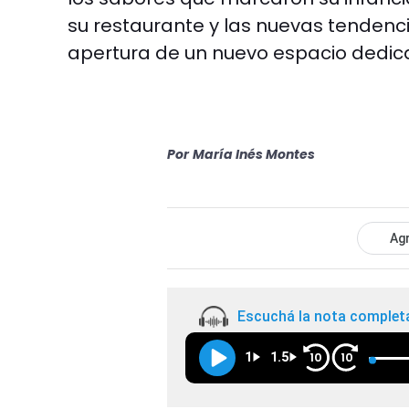
su restaurante y las nuevas tenden
apertura de un nuevo espacio dedica
Por
María Inés Montes
Agr
Escuchá la nota complet
1
1.5
10
10