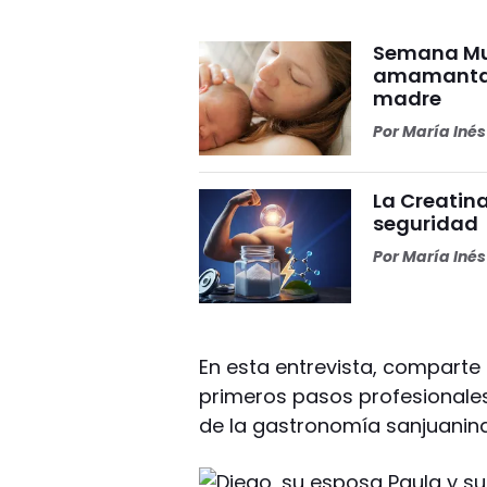
Semana Mun
amamantar 
madre
Por
María Iné
La Creatina
seguridad
Por
María Iné
En esta entrevista, comparte
primeros pasos profesionales 
de la gastronomía sanjuanina