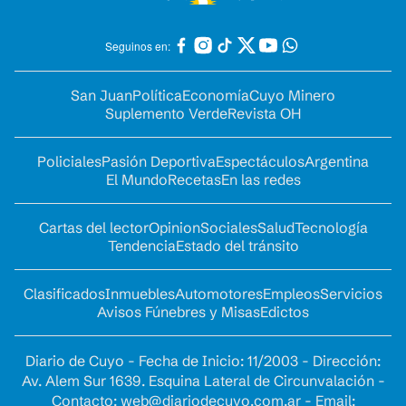
Seguinos en:
San Juan
Política
Economía
Cuyo Minero
Suplemento Verde
Revista OH
Policiales
Pasión Deportiva
Espectáculos
Argentina
El Mundo
Recetas
En las redes
Cartas del lector
Opinion
Sociales
Salud
Tecnología
Tendencia
Estado del tránsito
Clasificados
Inmuebles
Automotores
Empleos
Servicios
Avisos Fúnebres y Misas
Edictos
Diario de Cuyo - Fecha de Inicio: 11/2003 - Dirección:
Av. Alem Sur 1639. Esquina Lateral de Circunvalación -
Contacto:
web@diariodecuyo.com.ar
- Email: