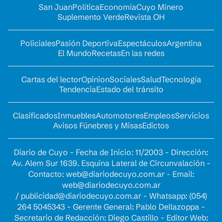
San Juan
Política
Economía
Cuyo Minero
Suplemento Verde
Revista OH
Policiales
Pasión Deportiva
Espectáculos
Argentina
El Mundo
Recetas
En las redes
Cartas del lector
Opinion
Sociales
Salud
Tecnología
Tendencia
Estado del tránsito
Clasificados
Inmuebles
Automotores
Empleos
Servicios
Avisos Fúnebres y Misas
Edictos
Diario de Cuyo - Fecha de Inicio: 11/2003 - Dirección:
Av. Alem Sur 1639. Esquina Lateral de Circunvalación -
Contacto:
web@diariodecuyo.com.ar
- Email:
web@diariodecuyo.com.ar
/
publicidad@diariodecuyo.com.ar
-
Whatsapp: (054)
264 5045343 - Gerente General: Pablo Dellazoppa -
Secretario de Redacción: Diego Castillo - Editor Web: