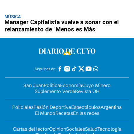
MÚSICA
Manager Capitalista vuelve a sonar con el
relanzamiento de "Menos es Más"
Seguinos en:
San Juan
Política
Economía
Cuyo Minero
Suplemento Verde
Revista OH
Policiales
Pasión Deportiva
Espectáculos
Argentina
El Mundo
Recetas
En las redes
Cartas del lector
Opinion
Sociales
Salud
Tecnología