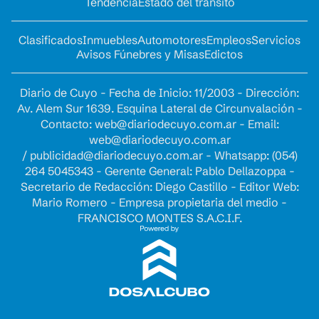
Tendencia
Estado del tránsito
Clasificados
Inmuebles
Automotores
Empleos
Servicios
Avisos Fúnebres y Misas
Edictos
Diario de Cuyo - Fecha de Inicio: 11/2003 - Dirección:
Av. Alem Sur 1639. Esquina Lateral de Circunvalación -
Contacto:
web@diariodecuyo.com.ar
- Email:
web@diariodecuyo.com.ar
/
publicidad@diariodecuyo.com.ar
-
Whatsapp: (054)
264 5045343 - Gerente General: Pablo Dellazoppa -
Secretario de Redacción: Diego Castillo - Editor Web:
Mario Romero - Empresa propietaria del medio -
FRANCISCO MONTES S.A.C.I.F.