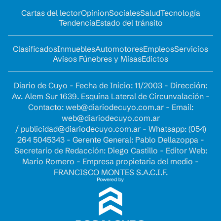
Cartas del lector
Opinion
Sociales
Salud
Tecnología
Tendencia
Estado del tránsito
Clasificados
Inmuebles
Automotores
Empleos
Servicios
Avisos Fúnebres y Misas
Edictos
Diario de Cuyo - Fecha de Inicio: 11/2003 - Dirección:
Av. Alem Sur 1639. Esquina Lateral de Circunvalación -
Contacto:
web@diariodecuyo.com.ar
- Email:
web@diariodecuyo.com.ar
/
publicidad@diariodecuyo.com.ar
-
Whatsapp: (054)
264 5045343 - Gerente General: Pablo Dellazoppa -
Secretario de Redacción: Diego Castillo - Editor Web:
Mario Romero - Empresa propietaria del medio -
FRANCISCO MONTES S.A.C.I.F.