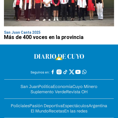
San Juan Canta 2025
Más de 400 voces en la provincia
Seguinos en:
San Juan
Política
Economía
Cuyo Minero
Suplemento Verde
Revista OH
Policiales
Pasión Deportiva
Espectáculos
Argentina
El Mundo
Recetas
En las redes