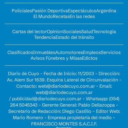
Policiales
Pasión Deportiva
Espectáculos
Argentina
El Mundo
Recetas
En las redes
Cartas del lector
Opinion
Sociales
Salud
Tecnología
Tendencia
Estado del tránsito
Clasificados
Inmuebles
Automotores
Empleos
Servicios
Avisos Fúnebres y Misas
Edictos
Diario de Cuyo - Fecha de Inicio: 11/2003 - Dirección:
Av. Alem Sur 1639. Esquina Lateral de Circunvalación -
Contacto:
web@diariodecuyo.com.ar
- Email:
web@diariodecuyo.com.ar
/
publicidad@diariodecuyo.com.ar
-
Whatsapp: (054)
264 5045343 - Gerente General: Pablo Dellazoppa -
Secretario de Redacción: Diego Castillo - Editor Web:
Mario Romero - Empresa propietaria del medio -
FRANCISCO MONTES S.A.C.I.F.