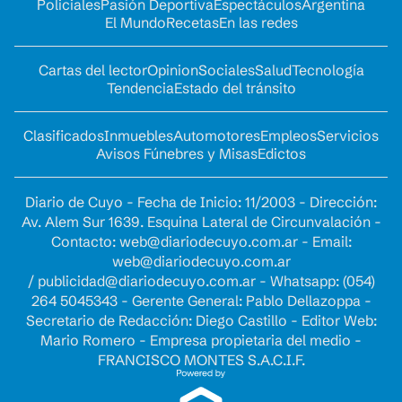
Policiales
Pasión Deportiva
Espectáculos
Argentina
El Mundo
Recetas
En las redes
Cartas del lector
Opinion
Sociales
Salud
Tecnología
Tendencia
Estado del tránsito
Clasificados
Inmuebles
Automotores
Empleos
Servicios
Avisos Fúnebres y Misas
Edictos
Diario de Cuyo - Fecha de Inicio: 11/2003 - Dirección:
Av. Alem Sur 1639. Esquina Lateral de Circunvalación -
Contacto:
web@diariodecuyo.com.ar
- Email:
web@diariodecuyo.com.ar
/
publicidad@diariodecuyo.com.ar
-
Whatsapp: (054)
264 5045343 - Gerente General: Pablo Dellazoppa -
Secretario de Redacción: Diego Castillo - Editor Web:
Mario Romero - Empresa propietaria del medio -
FRANCISCO MONTES S.A.C.I.F.