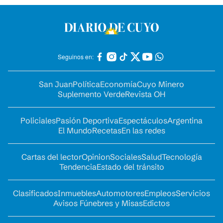
Seguinos en:
San Juan
Política
Economía
Cuyo Minero
Suplemento Verde
Revista OH
Policiales
Pasión Deportiva
Espectáculos
Argentina
El Mundo
Recetas
En las redes
Cartas del lector
Opinion
Sociales
Salud
Tecnología
Tendencia
Estado del tránsito
Clasificados
Inmuebles
Automotores
Empleos
Servicios
Avisos Fúnebres y Misas
Edictos