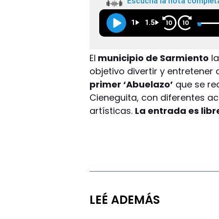
Escuchá la nota complet
1
1.5
10
10
El
municipio de Sarmiento
la
objetivo divertir y entretener
primer ‘Abuelazo’
que se rea
Cieneguita, con diferentes ac
artísticas.
La entrada es libr
LEÉ ADEMÁS