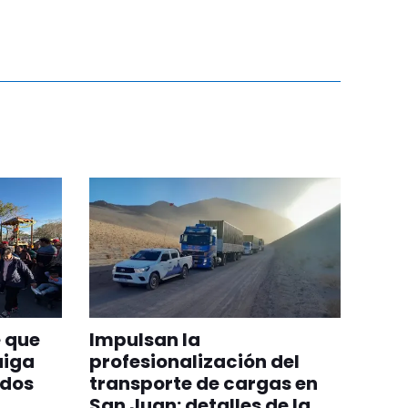
 que
Impulsan la
aiga
profesionalización del
odos
transporte de cargas en
San Juan: detalles de la