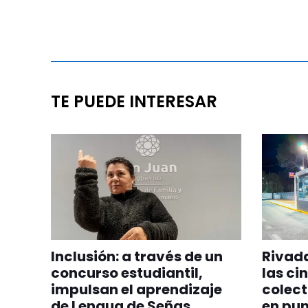
TE PUEDE INTERESAR
Inclusión: a través de un
Rivada
concurso estudiantil,
las ci
impulsan el aprendizaje
colect
de Lengua de Señas
en pun