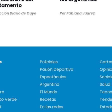
tamento
ción Diario de Cuyo
Por
Fabiana Juarez
s
Policiales
Cartas
Pasión Deportiva
Opini
Espectáculos
Social
Argentina
Salud
ro
El Mundo
Tecno
to Verde
Recetas
Tende
H
En las redes
Estado