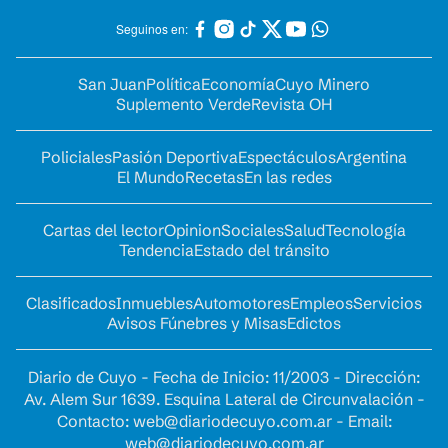
Seguinos en:
San Juan
Política
Economía
Cuyo Minero
Suplemento Verde
Revista OH
Policiales
Pasión Deportiva
Espectáculos
Argentina
El Mundo
Recetas
En las redes
Cartas del lector
Opinion
Sociales
Salud
Tecnología
Tendencia
Estado del tránsito
Clasificados
Inmuebles
Automotores
Empleos
Servicios
Avisos Fúnebres y Misas
Edictos
Diario de Cuyo - Fecha de Inicio: 11/2003 - Dirección:
Av. Alem Sur 1639. Esquina Lateral de Circunvalación -
Contacto:
web@diariodecuyo.com.ar
- Email:
web@diariodecuyo.com.ar