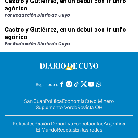
Castro y Gutiérrez, en un debut con triunfo
agónico
Por Redacción Diario de Cuyo
Castro y Gutiérrez, en un debut con triunfo
agónico
Por Redacción Diario de Cuyo
Seguinos en:
San Juan
Política
Economía
Cuyo Minero
Suplemento Verde
Revista OH
Policiales
Pasión Deportiva
Espectáculos
Argentina
El Mundo
Recetas
En las redes