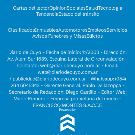
Cartas del lector
Opinion
Sociales
Salud
Tecnología
Tendencia
Estado del tránsito
Clasificados
Inmuebles
Automotores
Empleos
Servicios
Avisos Fúnebres y Misas
Edictos
Diario de Cuyo - Fecha de Inicio: 11/2003 - Dirección:
Av. Alem Sur 1639. Esquina Lateral de Circunvalación -
Contacto:
web@diariodecuyo.com.ar
- Email:
web@diariodecuyo.com.ar
/
publicidad@diariodecuyo.com.ar
-
Whatsapp: (054)
264 5045343 - Gerente General: Pablo Dellazoppa -
Secretario de Redacción: Diego Castillo - Editor Web:
Mario Romero - Empresa propietaria del medio -
FRANCISCO MONTES S.A.C.I.F.