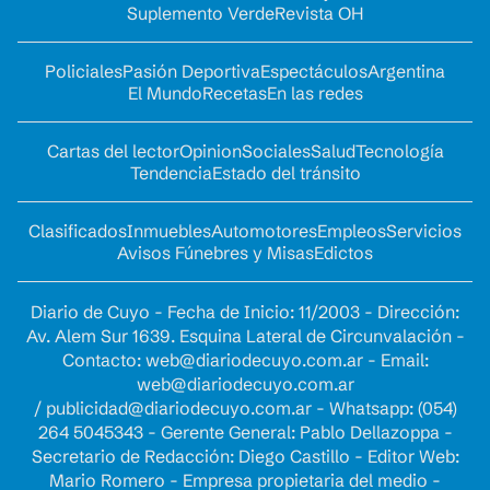
Suplemento Verde
Revista OH
Policiales
Pasión Deportiva
Espectáculos
Argentina
El Mundo
Recetas
En las redes
Cartas del lector
Opinion
Sociales
Salud
Tecnología
Tendencia
Estado del tránsito
Clasificados
Inmuebles
Automotores
Empleos
Servicios
Avisos Fúnebres y Misas
Edictos
Diario de Cuyo - Fecha de Inicio: 11/2003 - Dirección:
Av. Alem Sur 1639. Esquina Lateral de Circunvalación -
Contacto:
web@diariodecuyo.com.ar
- Email:
web@diariodecuyo.com.ar
/
publicidad@diariodecuyo.com.ar
-
Whatsapp: (054)
264 5045343 - Gerente General: Pablo Dellazoppa -
Secretario de Redacción: Diego Castillo - Editor Web:
Mario Romero - Empresa propietaria del medio -