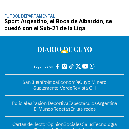
FUTBOL DEPARTAMENTAL
Sport Argentino, el Boca de Albardón, se
quedó con el Sub-21 de la Liga
Seguinos en:
San Juan
Política
Economía
Cuyo Minero
Suplemento Verde
Revista OH
Policiales
Pasión Deportiva
Espectáculos
Argentina
El Mundo
Recetas
En las redes
Cartas del lector
Opinion
Sociales
Salud
Tecnología