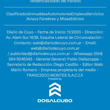
Tendencia
Estado del tránsito
Clasificados
Inmuebles
Automotores
Empleos
Servicios
Avisos Fúnebres y Misas
Edictos
Diario de Cuyo - Fecha de Inicio: 11/2003 - Dirección:
Av. Alem Sur 1639. Esquina Lateral de Circunvalación -
Contacto:
web@diariodecuyo.com.ar
- Email:
web@diariodecuyo.com.ar
/
publicidad@diariodecuyo.com.ar
-
Whatsapp: (054)
264 5045343 - Gerente General: Pablo Dellazoppa -
Secretario de Redacción: Diego Castillo - Editor Web:
Mario Romero - Empresa propietaria del medio -
FRANCISCO MONTES S.A.C.I.F.