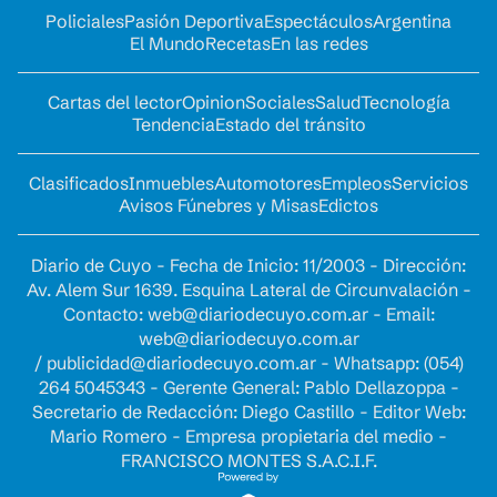
Policiales
Pasión Deportiva
Espectáculos
Argentina
El Mundo
Recetas
En las redes
Cartas del lector
Opinion
Sociales
Salud
Tecnología
Tendencia
Estado del tránsito
Clasificados
Inmuebles
Automotores
Empleos
Servicios
Avisos Fúnebres y Misas
Edictos
Diario de Cuyo - Fecha de Inicio: 11/2003 - Dirección:
Av. Alem Sur 1639. Esquina Lateral de Circunvalación -
Contacto:
web@diariodecuyo.com.ar
- Email:
web@diariodecuyo.com.ar
/
publicidad@diariodecuyo.com.ar
-
Whatsapp: (054)
264 5045343 - Gerente General: Pablo Dellazoppa -
Secretario de Redacción: Diego Castillo - Editor Web:
Mario Romero - Empresa propietaria del medio -
FRANCISCO MONTES S.A.C.I.F.