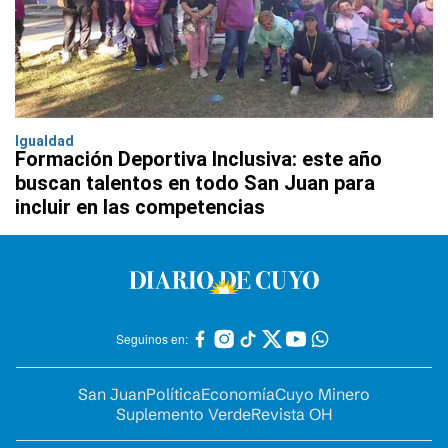
Igualdad
Formación Deportiva Inclusiva: este año
buscan talentos en todo San Juan para
incluir en las competencias
Seguinos en:
San Juan
Política
Economía
Cuyo Minero
Suplemento Verde
Revista OH