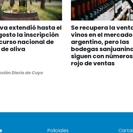
va extendió hasta el
Se recupera la vent
gosto la inscripción
vinos en el mercado
curso nacional de
argentino, pero las
 de oliva
bodegas sanjuanin
siguen con números
rojo de ventas
ción Diario de Cuyo
s
Policiales
Cartas