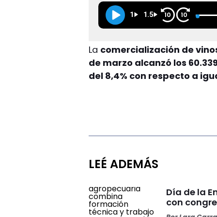
1
1.5
10
10
La
comercialización de vino
de marzo alcanzó los 60.339
del 8,4% con respecto a igu
LEÉ ADEMÁS
Día de la 
con congre
Por
Lara Carr