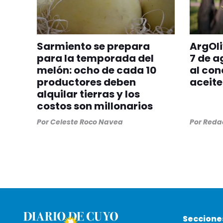
Sarmiento se prepara
ArgOli
para la temporada del
7 de a
melón: ocho de cada 10
al con
productores deben
aceite
alquilar tierras y los
costos son millonarios
Por
Celeste Roco Navea
Por
Redac
Seccione