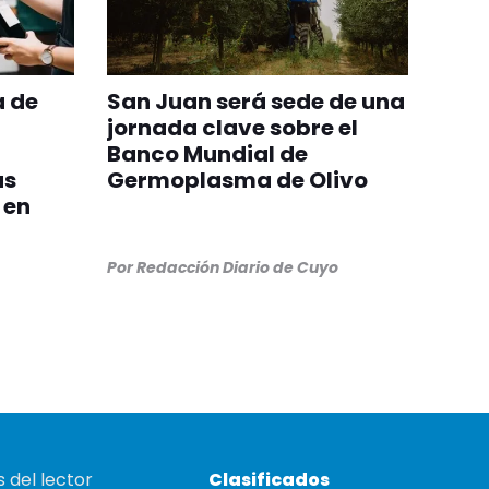
a de
San Juan será sede de una
jornada clave sobre el
Banco Mundial de
as
Germoplasma de Olivo
 en
Por
Redacción Diario de Cuyo
 del lector
Clasificados