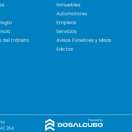
es
Inmuebles
Automotores
logía
Empleos
ncia
Servicios
 del tránsito
Avisos Fúnebres y Misas
Edictos
to:
54) 264