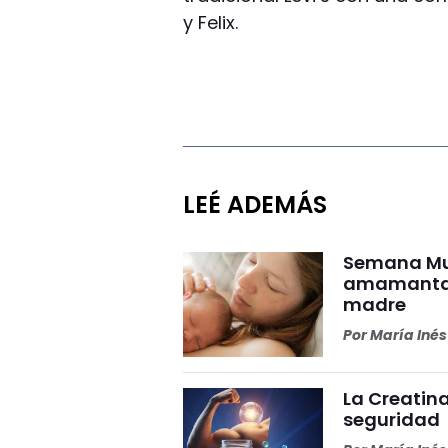
y Felix.
LEÉ ADEMÁS
Semana Mun
amamantar 
madre
Por
María Iné
La Creatina
seguridad