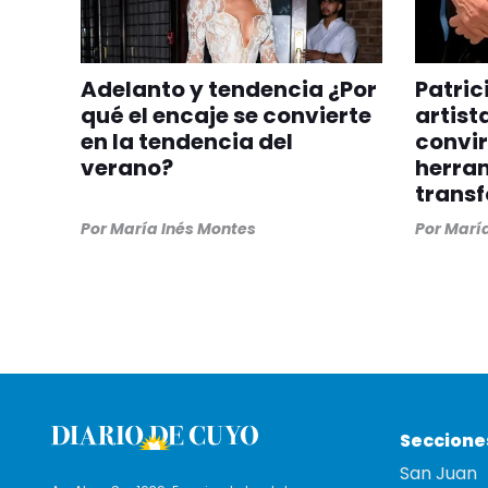
Adelanto y tendencia ¿Por
Patric
qué el encaje se convierte
artist
en la tendencia del
convir
verano?
herra
trans
Por
María Inés Montes
Por
María
Seccione
San Juan