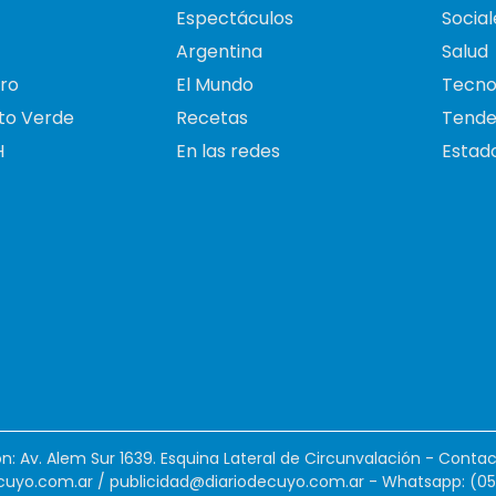
Espectáculos
Social
Argentina
Salud
ro
El Mundo
Tecno
to Verde
Recetas
Tende
H
En las redes
Estado
ión: Av. Alem Sur 1639. Esquina Lateral de Circunvalación - Contac
cuyo.com.ar
/
publicidad@diariodecuyo.com.ar
-
Whatsapp: (0