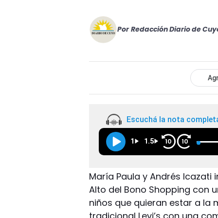
Por
Redacción Diario de Cuy
Agr
Escuchá la nota complet
1
1.5
10
10
María Paula y Andrés Icazati i
Alto del Bono Shopping con 
niños que quieran estar a la
tradicional Levi’s con una c