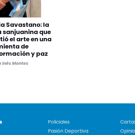
ia Savastano: la
a sanjuanina que
tió el arte en una
mienta de
formación y paz
 Inés Montes
s
Policiales
Cartas
Pasión Deportiva
Opini