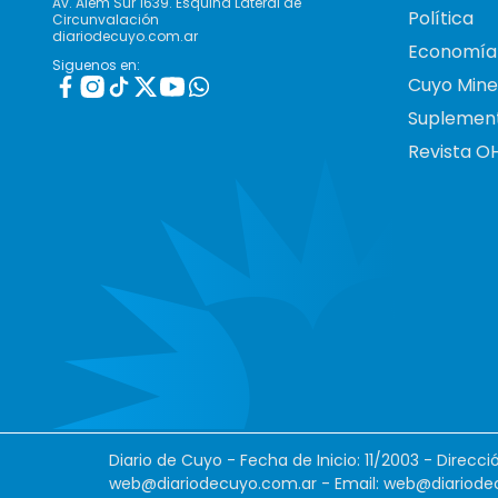
Av. Alem Sur 1639. Esquina Lateral de
Política
Circunvalación
diariodecuyo.com.ar
Economía
Siguenos en:
Cuyo Mine
Suplemen
Revista O
Diario de Cuyo - Fecha de Inicio: 11/2003 - Direcc
web@diariodecuyo.com.ar
- Email:
web@diariode