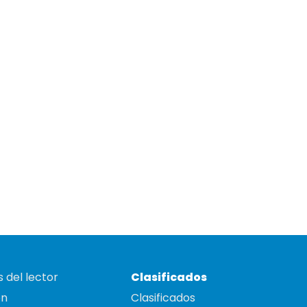
 del lector
Clasificados
on
Clasificados