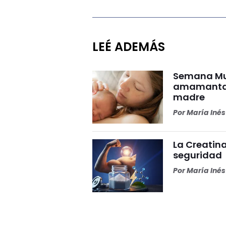
LEÉ ADEMÁS
Semana Mun
amamantar 
madre
Por
María Iné
La Creatina
seguridad
Por
María Iné