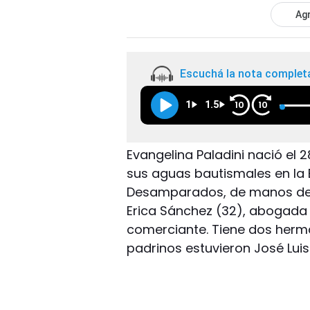
Agr
Escuchá la nota complet
1
1.5
10
10
Evangelina Paladini nació el 2
sus aguas bautismales en la 
Desamparados, de manos del s
Erica Sánchez (32), abogada 
comerciante. Tiene dos herma
padrinos estuvieron José Luis