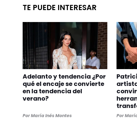
TE PUEDE INTERESAR
Adelanto y tendencia ¿Por
Patric
qué el encaje se convierte
artist
en la tendencia del
convir
verano?
herra
trans
Por
María Inés Montes
Por
María