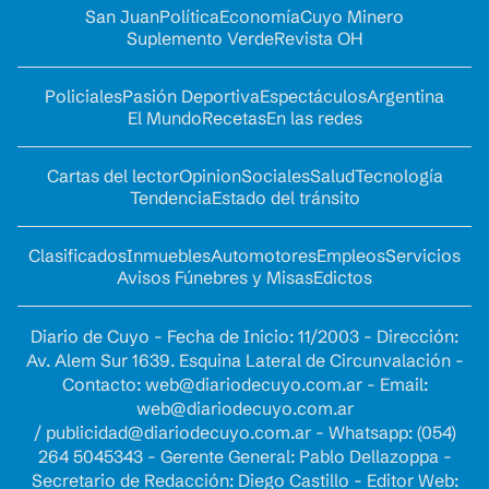
San Juan
Política
Economía
Cuyo Minero
Suplemento Verde
Revista OH
Policiales
Pasión Deportiva
Espectáculos
Argentina
El Mundo
Recetas
En las redes
Cartas del lector
Opinion
Sociales
Salud
Tecnología
Tendencia
Estado del tránsito
Clasificados
Inmuebles
Automotores
Empleos
Servicios
Avisos Fúnebres y Misas
Edictos
Diario de Cuyo - Fecha de Inicio: 11/2003 - Dirección:
Av. Alem Sur 1639. Esquina Lateral de Circunvalación -
Contacto:
web@diariodecuyo.com.ar
- Email:
web@diariodecuyo.com.ar
/
publicidad@diariodecuyo.com.ar
-
Whatsapp: (054)
264 5045343 - Gerente General: Pablo Dellazoppa -
Secretario de Redacción: Diego Castillo - Editor Web: