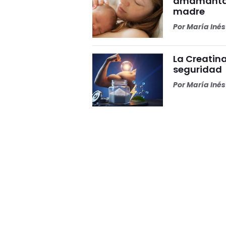
amamantar 
madre
Por
María Iné
La Creatina
seguridad
Por
María Iné