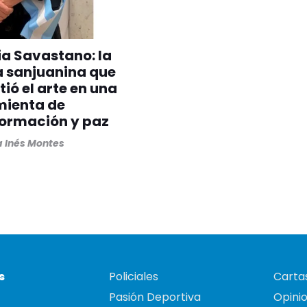
ia Savastano: la
a sanjuanina que
tió el arte en una
mienta de
formación y paz
 Inés Montes
s
Policiales
Cartas
Pasión Deportiva
Opini