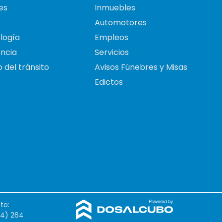
es
Inmuebles
Automotores
logía
Empleos
ncia
Servicios
 del tránsito
Avisos Fúnebres y Misas
Edictos
to:
54) 264