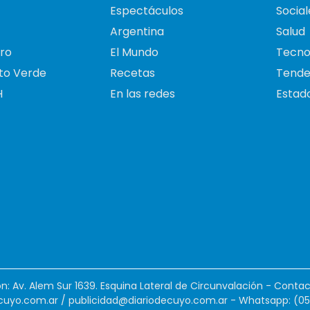
Espectáculos
Social
Argentina
Salud
ro
El Mundo
Tecno
to Verde
Recetas
Tende
H
En las redes
Estado
ión: Av. Alem Sur 1639. Esquina Lateral de Circunvalación - Contac
cuyo.com.ar
/
publicidad@diariodecuyo.com.ar
-
Whatsapp: (0