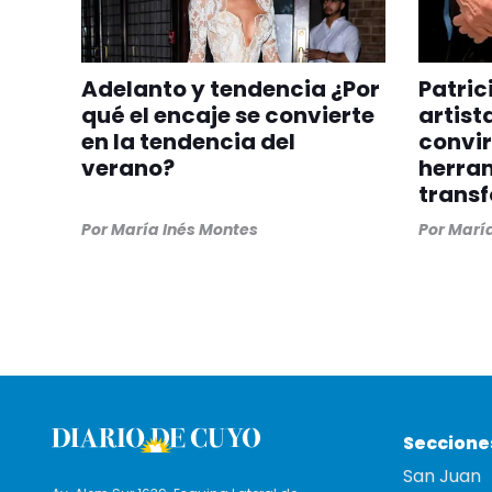
Adelanto y tendencia ¿Por
Patric
qué el encaje se convierte
artist
en la tendencia del
convir
verano?
herra
trans
Por
María Inés Montes
Por
María
Seccione
San Juan