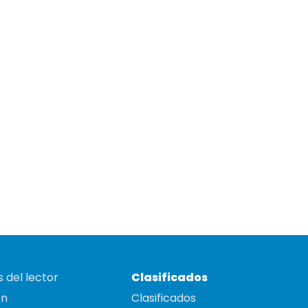
 del lector
Clasificados
on
Clasificados