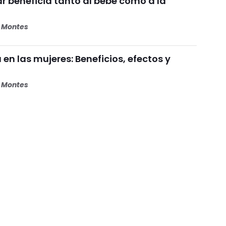
beneficia tanto al bebé como a la
s Montes
 en las mujeres: Beneficios, efectos y
s Montes