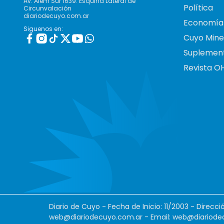
Av. Alem Sur 1639. Esquina Lateral de
Política
Circunvalación
diariodecuyo.com.ar
Economía
Siguenos en:
Cuyo Mine
Suplemen
Revista O
Diario de Cuyo - Fecha de Inicio: 11/2003 - Direcc
web@diariodecuyo.com.ar
- Email:
web@diariode