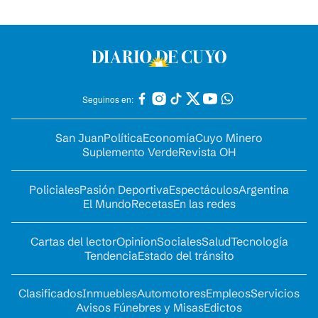
Seguinos en:
San Juan
Política
Economía
Cuyo Minero
Suplemento Verde
Revista OH
Policiales
Pasión Deportiva
Espectáculos
Argentina
El Mundo
Recetas
En las redes
Cartas del lector
Opinion
Sociales
Salud
Tecnología
Tendencia
Estado del tránsito
Clasificados
Inmuebles
Automotores
Empleos
Servicios
Avisos Fúnebres y Misas
Edictos